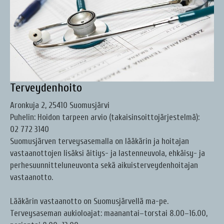
Terveydenhoito
Aronkuja 2, 25410 Suomusjärvi
Puhelin
: Hoidon tarpeen arvio (takaisinsoittojärjestelmä)
:
02 772 3140
Suomusjärven terveysasemalla on lääkärin ja hoitajan
vastaanottojen lisäksi äitiys- ja lastenneuvola, ehkäisy- ja
perhesuunnitteluneuvonta sekä aikuisterveydenhoitajan
vastaanotto.
Lääkärin vastaanotto on Suomusjärvellä ma-pe.
Terveysaseman aukioloajat: maanantai–torstai 8.00–16.00,