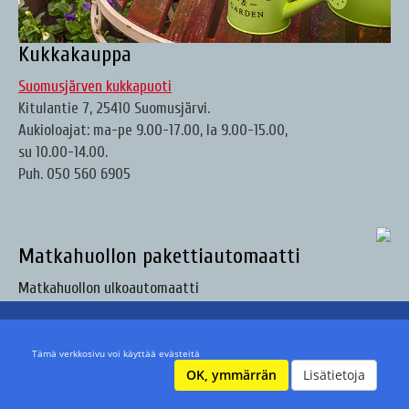
Kukkakauppa
Suomusjärven kukkapuoti
Kitulantie 7, 25410 Suomusjärvi.
Aukioloajat: ma-pe 9.00-17.00, la 9.00-15.00,
su 10.00-14.00.
Puh. 050 560 6905
Matkahuollon pakettiautomaatti
Matkahuollon ulkoautomaatti
Sale Suomusjärvi, Kitulantie 3. Kaupan ulkopuolella.
Aukioloajat: Ma–Su 00.00–24.00
Pakettien jättöajat: Ma–Pe 11.30 mennessä
Tämä verkkosivu voi käyttää evästeitä
OK, ymmärrän
Lisätietoja
PostNord Lähiboksi