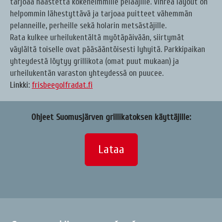
tarjoaa haastetta kokeneimmille pelaajille. Vihreä layout on
helpommin lähestyttävä ja tarjoaa puitteet vähemmän
pelanneille, perheille sekä holarin metsästäjille.
Rata kulkee urheilukentältä myötäpäivään, siirtymät
väylältä toiselle ovat pääsääntöisesti lyhyitä. Parkkipaikan
yhteydestä löytyy grillikota (omat puut mukaan) ja
urheilukentän varaston yhteydessä on puucee.
Linkki:
frisbeegolfradat.fi
Ohjeet Suomusjärven grillikatoksen käyttäjille:
Lataa