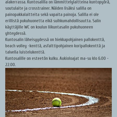
alakerrassa. Kuntosalilla on lämmittelylaitteina kuntopyörä,
soutulaite ja crosstrainer. Näiden lisäksi salilla on
painopakkalaitteita sekä vapaita painoja. Salilla ei ole
erillistä pukuhuonetta eikä suihkumahdollisuutta. Salin
käyttäjille WC on koulun liikuntasalin pukuhuoneen
yhteydessä.
Kuntosalin läheisyydessä on hiekkapohjainen pallokenttä,
beach volley -kenttä, asfalttipohjainen koripallokenttä ja
talvella luistelukenttä.
Kuntosalille on esteetön kulku. Aukioloajat ma-su klo 6.00 -
22.00.