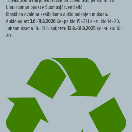
Talvikautena Härjänvatsassa on talviuintia pe klo 16-20.
Uimarannan opaste Suomusjärventiellä.
Kioski on avoinna kesäaikana aukioloaikojen mukaan.
Aukioloajat:
3.6.-11.8.2026
Ke–pe klo 15–21 La–su klo 14–20.
Juhannuksena 19.–21.6. suljettu
12.8.-31.8.2025
Ke–su klo 16–
20.