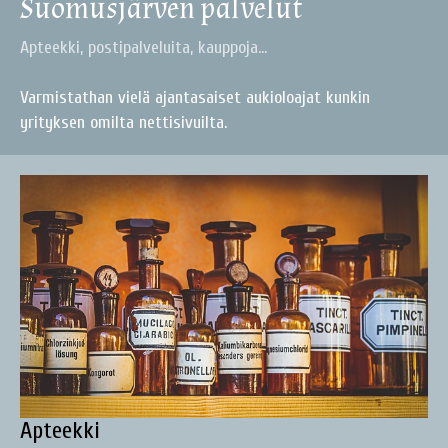
Suomusjärven palvelut
Apteekki, postipalveluita, kauppoja...
Varmistathan vielä ajantasaiset aukioloajat kunkin
yrityksen omilta nettisivuilta.
Apteekki