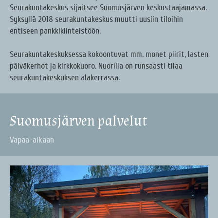
Seurakuntakeskus sijaitsee Suomusjärven keskustaajamassa.
Syksyllä 2018 seurakuntakeskus muutti uusiin tiloihin
entiseen pankkikiinteistöön.
Seurakuntakeskuksessa kokoontuvat mm. monet piirit, lasten
päiväkerhot ja kirkkokuoro. Nuorilla on runsaasti tilaa
seurakuntakeskuksen alakerrassa.
Suomusjärven palvelut
Vapaa-aikaan