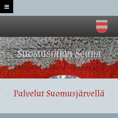
Suomusjärvi-Seura
Kotiseutuhengessä vuodesta 2008
Palvelut Suomusjärvellä