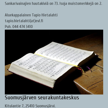
Sankarivainajien hautakiviä on 73. Isoja muistomerkkejä on 2.
Aluekappalainen Tapio Hietalahti
tapio.hietalahti(at)evl.fi
Puh. 044 474 3410
Suomusjärven seurakuntakeskus
Kitulantie 7, 25410 Suomusjärvi.