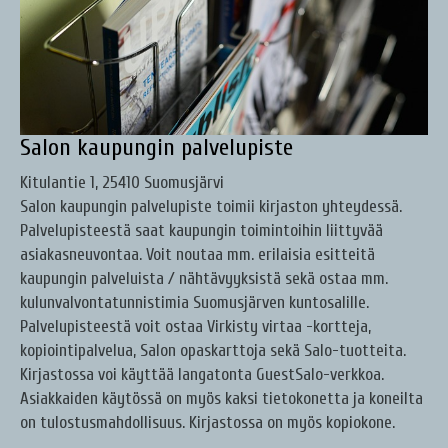
Salon kaupungin palvelupiste
Kitulantie 1, 25410 Suomusjärvi
Salon kaupungin palvelupiste toimii kirjaston yhteydessä.
Palvelupisteestä saat kaupungin toimintoihin liittyvää
asiakasneuvontaa. Voit noutaa mm. erilaisia esitteitä
kaupungin palveluista / nähtävyyksistä sekä ostaa mm.
kulunvalvontatunnistimia Suomusjärven kuntosalille.
Palvelupisteestä voit ostaa Virkisty virtaa -kortteja,
kopiointipalvelua, Salon opaskarttoja sekä Salo-tuotteita.
Kirjastossa voi käyttää langatonta GuestSalo-verkkoa.
Asiakkaiden käytössä on myös kaksi tietokonetta ja koneilta
on tulostusmahdollisuus. Kirjastossa on myös kopiokone.