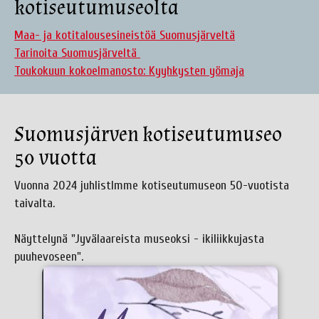
kotiseutumuseolta
Maa- ja kotitalousesineistöä Suomusjärveltä
Tarinoita Suomusjärveltä
Toukokuun kokoelmanosto: Kyyhkysten yömaja
Suomusjärven kotiseutumuseo
50 vuotta
Vuonna 2024 juhlistImme kotiseutumuseon 50-vuotista
taivalta.
Näyttelynä "Jyvälaareista museoksi - ikiliikkujasta
puuhevoseen".