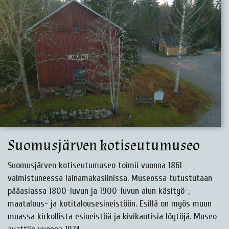
Suomusjärven kotiseutumuseo
Suomusjärven kotiseutumuseo toimii vuonna 1861
valmistuneessa lainamakasiinissa. Museossa tutustutaan
pääasiassa 1800-luvun ja 1900-luvun alun käsityö-,
maatalous- ja kotitalousesineistöön. Esillä on myös muun
muassa kirkollista esineistöä ja kivikautisia löytöjä. Museo