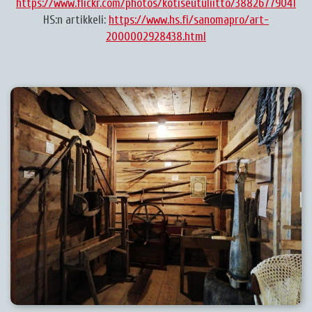
https://www.flickr.com/photos/kotiseutuliitto/38826779041
HS:n artikkeli:
https://www.hs.fi/sanomapro/art-
2000002928438.html