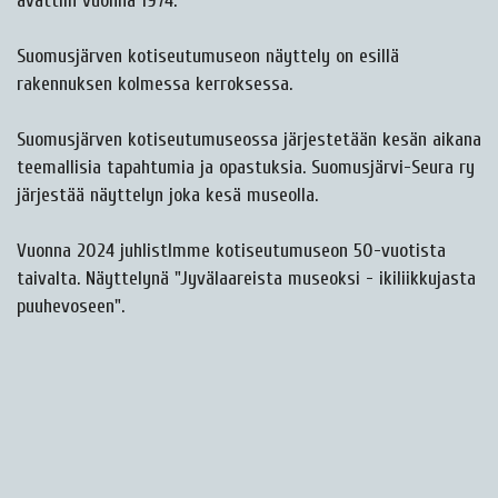
avattiin vuonna 1974.
Suomusjärven kotiseutumuseon näyttely on esillä
rakennuksen kolmessa kerroksessa.
Suomusjärven kotiseutumuseossa järjestetään kesän aikana
teemallisia tapahtumia ja opastuksia. Suomusjärvi-Seura ry
järjestää näyttelyn joka kesä museolla.
Vuonna 2024 juhlistImme kotiseutumuseon 50-vuotista
taivalta. Näyttelynä "Jyvälaareista museoksi - ikiliikkujasta
puuhevoseen".