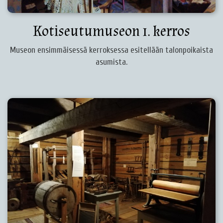
Kotiseutumuseon 1. kerros
Museon ensimmäisessä kerroksessa esitellään talonpoikaista
asumista.