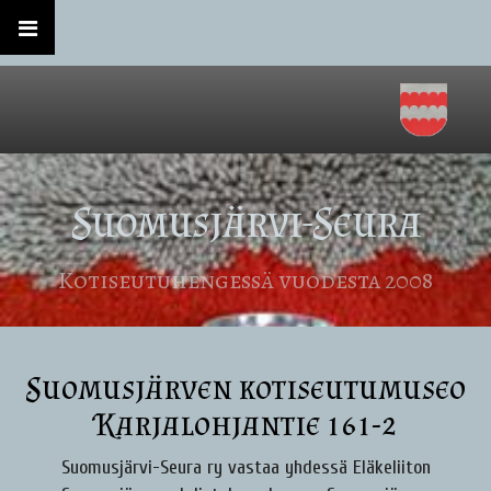
Suomusjärvi-Seura
Kotiseutuhengessä vuodesta 2008
Suomusjärven kotiseutumuseo
Karjalohjantie 161-2
Suomusjärvi-Seura ry vastaa yhdessä Eläkeliiton